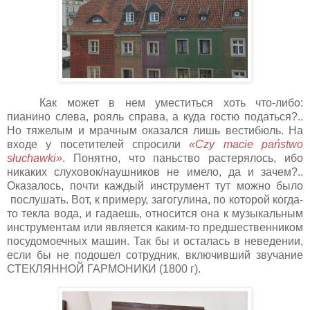
Как может в нем уместиться хоть что-либо:
пианино слева, рояль справа, а куда гостю податься?..
Но тяжелым и мрачным оказался лишь вестибюль. На
входе у посетителей спросили
«Czy macie państwo
słuchawki»
. Понятно, что паньство растерялось, ибо
никаких слуховок/наушников не имело, да и зачем?..
Оказалось, почти каждый инструмент тут можно было
послушать. Вот, к примеру, загогулина, по которой когда-
то текла вода, и гадаешь, относится она к музыкальным
инструментам или является каким-то предшественником
посудомоечных машин. Так бы и осталась в неведении,
если бы не подошел сотрудник, включивший звучание
СТЕКЛЯННОЙ ГАРМОНИКИ (1800 г).