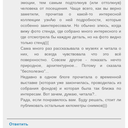
эмоции, тем самым подтолкнув (или оттолкнув)
человека от посещения. Чаще всего, как вы верно
заметили, прочитав о какой-то интересной
коллекции узнАю о ней подробности, которые
особенно заинтересовали. Но обычно злюсь, когда
вижу фото стенда, где собрано много интересного и
где отсмотрела бы каждую деталь, но на фото видно
только стенд(((
Сама много раз рассказывала о музеях и читала о
них, но всегда чувствовала что это всё
поверхностно. Совсем другое - показать нечто
природное, архитектурное... Потому и сказала
"бесполезно"...
Недавно в одном блоге прочитала о временной
выставке (которая уже закончилась, проводилась из
собрания фондов) и которая была так близка по
интересам. Вот зачем, думаю, читала?..
Рада, если понравилось вам. Буду решать, стоит ли
публиковать остальные километры снимков)))
Ответить