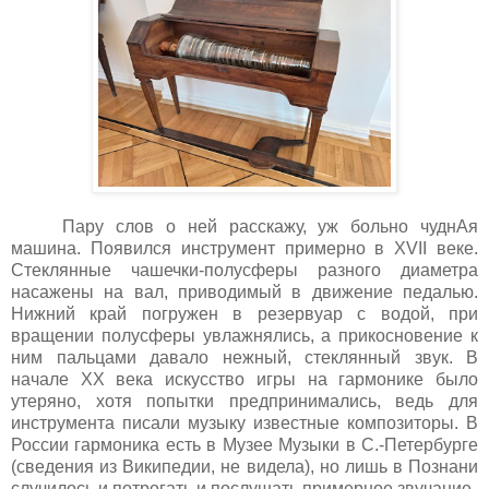
Пару слов о ней расскажу, уж больно чуднАя
машина. Появился инструмент примерно в
XVII
веке.
Стеклянные чашечки-полусферы разного диаметра
насажены на вал, приводимый в движение педалью.
Нижний край погружен в резервуар с водой, при
вращении полусферы увлажнялись, а прикосновение к
ним пальцами давало нежный, стеклянный звук. В
начале
XX
века искусство игры на гармонике было
утеряно, хотя попытки предпринимались, ведь для
инструмента писали музыку известные композиторы. В
России гармоника есть в Музее Музыки в С.-Петербурге
(сведения из Википедии, не видела), но лишь в Познани
случилось и потрогать и послушать примерное звучание.