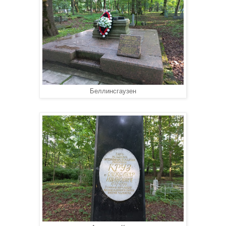
Беллинсгаузен