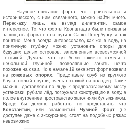
Научное описание форта, его строительства и
исторического, с ним связанного, можно найти много.
Перескажу лишь, на взгляд дилетантки, самое
интересное. То, что форты Кронштадта были призваны
защищать фарватер на пути к Санкт-Петербургу, и так
понятно. Меня всегда интересовало, как же в воду, на
приличную глубину можно установить опоры для
будущих целых островов, заполненных всевозможной
техникой. Думала, что тут были какие-то отмели с
небольшой глубиной, позволявшие забить нечто
похожее на сваи. Но в начале 19 века этот форт возвели
на
ряжевых опорах
. Представьте сруб из круглого
бруса, полый внутри, очень похожий на колодец. Такие
махины доставляли по льду к предполагаемому месту
установки, рубили лёд, погружали конструкцию в воду, а
полое внутреннее пространство заполняли булыжником.
Вроде бы должно работать, но представить, что
Константин
, или знаменитый
Чумной форт
(не
доступен даже с экскурсией), стоят на подобных ряжах
невозможно.