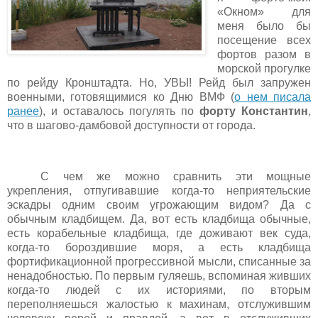
«Окном» для
меня было бы
посещение всех
фортов разом в
морской прогулке
по рейду Кронштадта. Но, УВЫ! Рейд был запружен
военными, готовящимися ко Дню ВМФ (
о нем писала
ранее
), и оставалось погулять по
форту Константин
,
что в шагово-дамбовой доступности от города.
С чем же можно сравнить эти мощные
укрепления, отпугивавшие когда-то неприятельские
эскадры одним своим угрожающим видом? Да с
обычным кладбищем. Да, вот есть кладбища обычные,
есть корабельные кладбища, где доживают век суда,
когда-то бороздившие моря, а есть кладбища
фортификационной прогрессивной мысли, списанные за
ненадобностью. По первым гуляешь, вспоминая живших
когда-то людей с их историями, по вторым
переполняешься жалостью к махинам, отслужившим