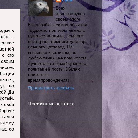
Всех
приветствую в
своём блоге.
Его хозяйка - самая обычная
здки в
трудяжка, при этом немного
путешественница, немного
евере…
фотограф, немного кулинар,
дское
немного цветовод. Не
артной
вышиваю крестиком, не
 с его
люблю танцы, не пою хором.
своим
Лучше узнать хозяйку можно,
ьсом.
почитав её посты. Желаю
Швеции
приятного
осятся,
времяпровождения!
тут по
Просмотреть профиль
её? Да
истый,
Постоянные читатели
ь свой
Короче
 там я
потому
ак, со