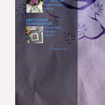
картоне и две
открытки для
коллег
ЦВЕТОЧНЫЙ
КАЛЕЙДОСКОП
#Сказочный
городок.
Август
Показать все