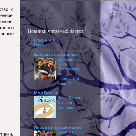
ство с
енное.
онная,
дленно
Новинки читаемых блогов
альные
.
Стихи и я
Герой
Бабушка на лавочке
Валерий
Гуров.
"Малолетка.
Не
продавайся".
Книга 2
Моя ВолНа
Пост_Тревога.
Татьяна
Павлова
Ассорти рукодельное
Букет на
тинки.