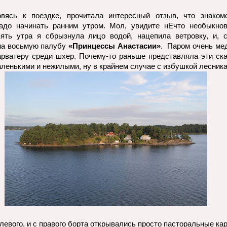
овясь к поездке, прочитала интересный отзыв, что знаком
адо начинать ранним утром. Мол, увидите нЕчто необыкнов
ять утра я сбрызнула лицо водой, нацепила ветровку, и, с
на восьмую палубу
«Принцессы Анастасии»
. Паром очень ме
рватеру среди шхер. Почему-то раньше представляла эти ск
аленькими и нежилыми, ну в крайнем случае с избушкой лесника
 левого, и с правого борта открывались просто пасторальные кар