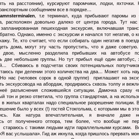
ть на расстоянии), курсируют паромчики, лодки, яхточки. 
 транспортным сообщением все в порядке…
hamnsterminalen
, т.е терминал, куда прибывают паромы из 
а, расположен довольно далеко от центра города. Тут нас
 запланированная пешеходная экскурсия, включавшая тран
братно. Однако, именно с экскурсии и начался тот негатив, о 
кажу. Те, кто считает, что если собирать один негатив в поезд
еть дома, могут эту часть пропустить, что я даже советую.
ь двое, мысленно разделила прибывших на автобусе по
ь две небольшие группы. Но тут прибыл ещё один автобус, 
й… Сбиваюсь в подсчетах своих потенциальных попутчико
таюсь при делении этого количества на два… Может хоть на
Но нас (человек сорок в одной группе) приглашают на экск
ть экскурсовода на абордаж, продираюсь сквозь толпу и вежли
неё разъяснения сложившейся ситуации. Дамочка сразу «
й тон и резко ответила, что группа стандартная, а на использ
 в жилых кварталах надо специальное разрешение полиции. 
ешение было у всех (!) гостей Стокгольма, с которыми мы в эт
лись. Как натура впечатлительная, я вначале даже н
ась от полученного отпора, тем более, что вообще не пе
и стараюсь с такими людьми идти параллельными курсами. Вс
«Я вас услышала». Гид аж икнула, когда пришлось прервать мон