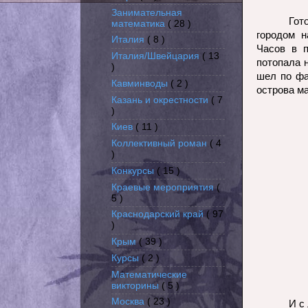
Занимательная
Гот
математика
( 28 )
городом н
Италия
( 8 )
Часов в п
Италия/Швейцария
( 13
потопала 
)
шел по фа
Кавминводы
( 2 )
острова м
Казань и окрестности
( 7
)
Киев
( 11 )
Коллективный роман
( 4
)
Конкурсы
( 15 )
Краевые мероприятия
(
5 )
Краснодарский край
( 97
)
Крым
( 39 )
Курсы
( 2 )
Математические
викторины
( 5 )
Москва
( 23 )
И с