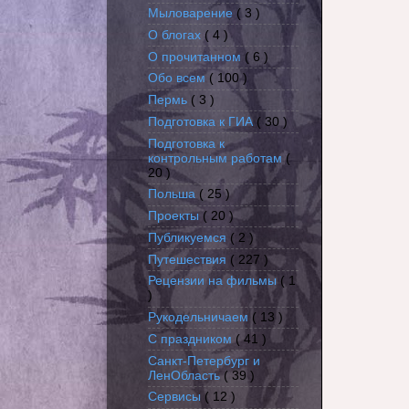
Мыловарение
( 3 )
О блогах
( 4 )
О прочитанном
( 6 )
Обо всем
( 100 )
Пермь
( 3 )
Подготовка к ГИА
( 30 )
Подготовка к
контрольным работам
(
20 )
Польша
( 25 )
Проекты
( 20 )
Публикуемся
( 2 )
Путешествия
( 227 )
Рецензии на фильмы
( 1
)
Рукодельничаем
( 13 )
С праздником
( 41 )
Санкт-Петербург и
ЛенОбласть
( 39 )
Сервисы
( 12 )