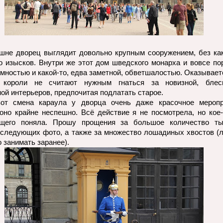
шне дворец выглядит довольно крупным сооружением, без ка
о изысков. Внутри же этот дом шведского монарха и вовсе по
мностью и какой-то, едва заметной, обветшалостью. Оказывает
 короли не считают нужным гнаться за новизной, бле
ой интерьеров, предпочитая подлатать старое.
от смена караула у дворца очень даже красочное меропр
оно крайне неспешно. Всё действие я не посмотрела, но кое-
ящего поняла. Прошу прощения за большое количество т
 следующих фото, а также за множество лошадиных хвостов (
 занимать заранее).