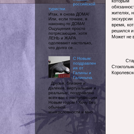
которым
российской
обязаннос
туристки.
жителях, 
Итак, я снова ДОМА!
экскурсии
Или, если точнее, я
наконец-то ДОМА!
время, ко
Ощущения просто
решился и 
потрясающие, хотя
Может не 
ЛЕНЬ и ЖАРА
одолевают настолько,
что долго се...
С Новым:
Ста
поздравлен
Стокгольм
ия от
Королевск
Галины и
Галиныча.
Друзья, близкие и
далёкие, виртуальные и
реальные, поздравляю
всех вас с наступающим
Новым годом ! Хочу без
обычной
многословности и мно...