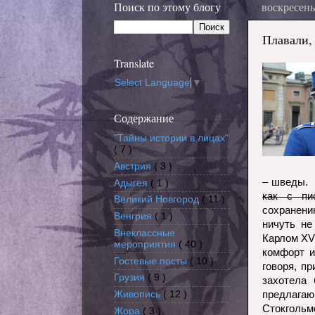
Поиск по этому блогу
воскресенье
Плавали, 
Translate
Select Language
▼
Содержание
"Тайны истории в лицах"
( 7 )
Австрия
( 3 )
– шведы. 
Адыгея
( 1 )
как с пи
Великий Новгород
( 11 )
сохранени
Венгрия
( 1 )
ничуть не
Внеклассные
Карлом
XV
мероприятия
( 40 )
комфорт и
Гостевые посты
( 10 )
говоря, п
Грузия
( 9 )
захотела
предлагаю
Живопись
( 12 )
Стокгольмо
Жора
( 3 )