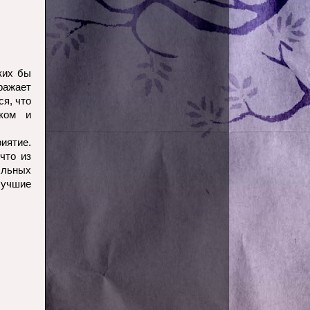
ких бы
ражает
ся, что
ском и
иятие.
что из
ыльных
лучшие