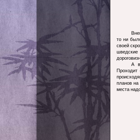
Вне
то ни был
своей скро
шведские
дороговизн
А в
Проходит 
происход
планов на
места надо