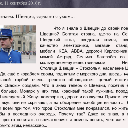
, 11 сентября 2016 г.
знаем: Швеция, сделано с умом...
Что я знала о Швеции до своей пое
Швецию? Богатая страна, где-то на С
Шведский стол, шведская семья, шве
качество электроники, магазин станд
мебели
IKEA
,
ABBA
, дорогой Карлсончик
мамой Астрид, Сельма Лагерлёф со 
мальчуганом–путешественником Нил
Столица Швеции – Стокгольм, население 
Да, ещё с кораблем своим, поднятым с морского дна, шведы
н
саной торбой
очень трепетно обращаются, целый инсти
ю «Васы» создали. Что я знаю теперь о Швеции, посетив 
 больше. Монарх у них там, красивый такой мужчина, пород
I
именуемый. Живут комфортно, дорого и со вкусом. Причем вес
 вкус они не скрывают, а на обозрение всеобщее выносят… 
ри всем при том, что город Стокгольм мне понравился, но жить
 бы в последнюю очередь. Почему так? Даже не знаю, а 
 просто почитать о впечатлениях и помочь понять, чего же я т
м-то этим, неласково...