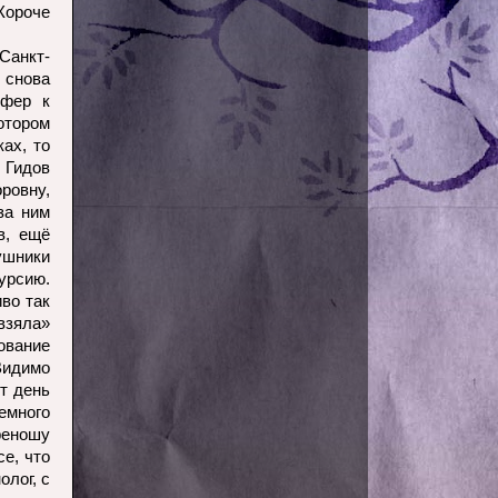
Короче
Санкт-
 снова
сфер к
котором
ках, то
 Гидов
ровну,
за ним
в, ещё
ушники
урсию.
во так
взяла»
ование
Видимо
от день
емного
реношу
е, что
олог, с