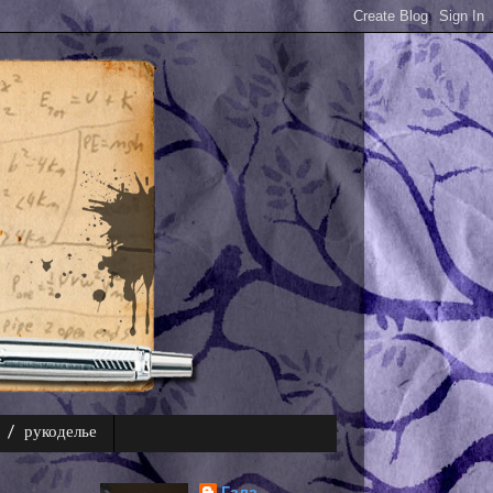
 / рукоделье
Гала