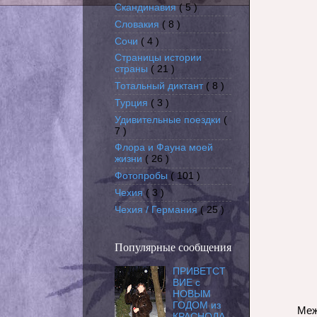
Скандинавия
( 5 )
Словакия
( 8 )
Сочи
( 4 )
Страницы истории
страны
( 21 )
Тотальный диктант
( 8 )
Турция
( 3 )
Удивительные поездки
(
7 )
Флора и Фауна моей
жизни
( 26 )
Фотопробы
( 101 )
Чехия
( 3 )
Чехия / Германия
( 25 )
Популярные сообщения
ПРИВЕТСТ
ВИЕ с
НОВЫМ
ГОДОМ из
Меж
КРАСНОДА