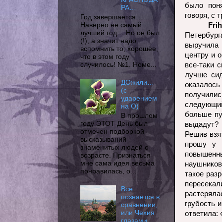
было поня
РА…
говоря, с
Год завершается…
Fri
Наверно не самый
лучший год… Но он был
Петербург
(!), а значит надо
выручила
вспомнить то, хорошее,
центру и о
что в этом году
все-таки с
случилось! №1. Номе...
лучше сид
ДОжили…
оказалос
(с
получилис
ударением
следующи
на О)
больше пу
В прошлом
году ЭТОТ День был
выдадут? 
отмечен подборкой
Решив взя
высказываний
прошу у 
знаменитых людей о
повышенны
возрасте. Признаться
мне сама идея весьма
наушников
понравилась, о...
такое разр
пересека
Все
растерял
познается в
грубость 
сравнении,
или Чехия
ответила: 
глазами