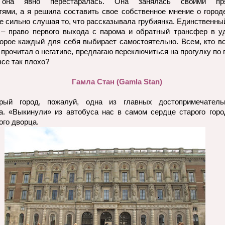
 она явно перестаралась. Она занялась своими пр
тями, а я решила составить свое собственное мнение о городе
не сильно слушая то, что рассказывала грубиянка. Единственны
 – право первого выхода с парома и обратный трансфер в у
торое каждый для себя выбирает самостоятельно. Всем, кто вс
прочитал о негативе, предлагаю переключиться на прогулку по 
все так плохо?
Гамла Стан (
Gamla
Stan
)
рый город, пожалуй, одна из главных достопримечатель
а. «Выкинули» из автобуса нас в самом сердце старого горо
ого дворца.