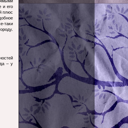
ямыми
 и его
й плюс
добное
е-таки
городу.
ностей
да – у